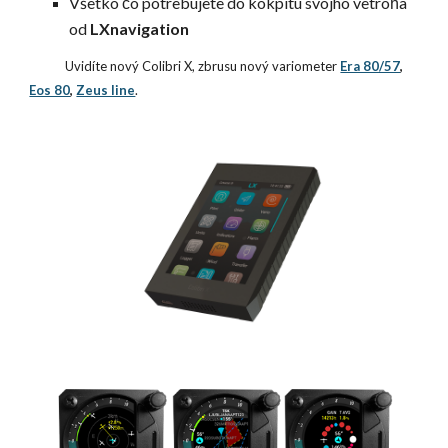
Všetko čo potrebujete do kokpitu svojho vetroňa
od
LXnavigation
Uvidíte nový Colibri X, zbrusu nový variometer
Era 80/57
,
Eos 80
,
Zeus line
.