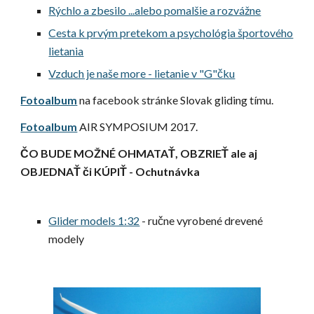
Rýchlo a zbesilo ...alebo pomalšie a rozvážne
Cesta k prvým pretekom a psychológia športového
lietania
Vzduch je naše more - lietanie v "G"čku
Fotoalbum
na facebook stránke Slovak gliding tímu.
Fotoalbum
AIR SYMPOSIUM 2017.
ČO BUDE MOŽNÉ OHMATAŤ, OBZRIEŤ ale aj
OBJEDNAŤ či KÚPIŤ - Ochutnávka
Glider models 1:32
- ručne vyrobené drevené
modely