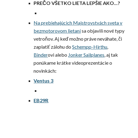
PREČO VŠETKO LIETA LEPŠIE AKO...?
Na prebiehajúcich
Majstrovstvách sveta v
bezmotorovom lietaní
sa objavili nové typy
vetroňov. Aj keď možno práve neváhate, či
zaplatiť zálohu do
Schempp-Hirthu
,
Binder
ovi alebo
Jonker Sailplanes
, aj tak
ponúkame krátke videoprezentácie o
novinkách
:
Ventus 3
EB29R