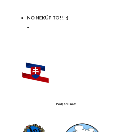
NO NEKÚP TO!!! :)
Podporili nás: